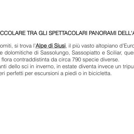
CCOLARE TRA GLI SPETTACOLARI PANORAMI DELL'A
miti, si trova l’
Alpe di Siusi
, il più vasto altopiano d’Eur
te dolomitiche di Sassolungo, Sassopiatto e Sciliar, q
a flora contraddistinta da circa 790 specie diverse.
nti dello sci in
inverno, in estate diventa invece un tripud
i perfetti per escursioni a piedi o in bicicletta.