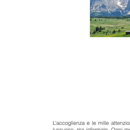
L
’accoglienza e le mille attenzi
lussuoso, ma informale. Ogni m