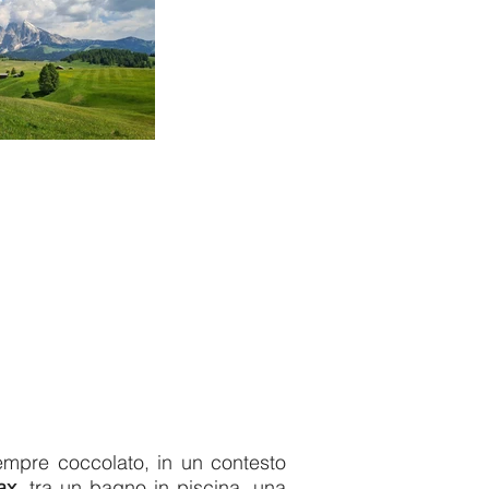
 sempre coccolato, in un contesto
ax
, tra un bagno in piscina, una