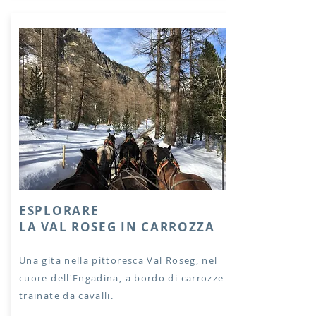
ESPLO
RARE
LA VAL ROSEG IN CARROZZA
Una gita nella pi
ttoresca Val Roseg, nel
cuore dell'Engadina, a bordo di carrozze
trainate da cavalli.