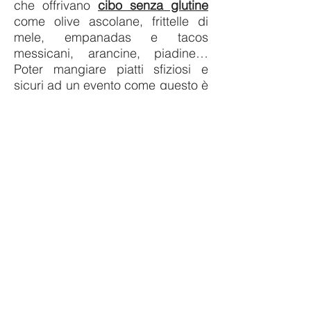
che offrivano
cibo senza glutine
come olive ascolane, frittelle di
mele, empanadas e tacos
messicani, arancine, piadine…
Poter mangiare piatti sfiziosi e
sicuri ad un evento come questo è
stata davvero una bella
soddisfazione.
Non resta ora che aspettare
la
prossima edizione del 2025, dal
19 al 22 settembre
... segnatela in
agenda!