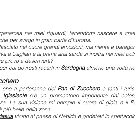
 generosa nei miei riguardi, facendomi nascere e cres
 che per svago in gran parte d’Europa.
 lasciato nel cuore grandi emozioni, ma niente è parago
a a Cagliari e la prima aria sarda si inoltra nei miei pol
e provo a descriverti?
per cui dovresti recarti in
Sardegna
almeno una volta nel
ucchero
 che ti parleranno del
Pan di Zucchero
e tanti i turi
 Iglesiente
c’è un promontorio imponente dal colore
forza. La sua visione mi riempie il cuore di gioia e i
à più belle della zona.
Masua
vicino al paese di Nebida e godetevi lo spettacol