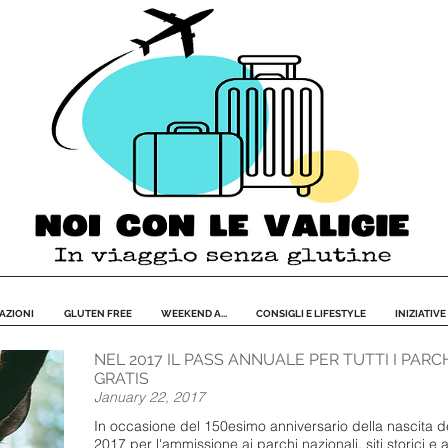
AZIONI
GLUTEN FREE
WEEKEND A...
CONSIGLI E LIFESTYLE
INIZIATIVE
NEL 2017 IL PASS ANNUALE PER TUTTI I PARC
GRATIS
January 22, 2017
In occasione del 150esimo anniversario della nascita d
2017 per l'ammissione ai parchi nazionali, siti storici 