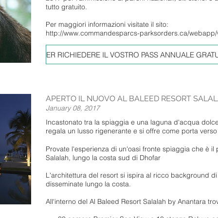
tutto gratuito.
Per maggiori informazioni visitate il sito:
http://www.commandesparcs-parksorders.ca/webapp/wc
PER RICHIEDERE IL VOSTRO PASS ANNUALE GRATU
APERTO IL NUOVO AL BALEED RESORT SALA
January 08, 2017
Incastonato tra la spiaggia e una laguna d'acqua dolce
regala un lusso rigenerante e si offre come porta verso i
Provate l'esperienza di un'oasi fronte spiaggia che è il 
Salalah, lungo la costa sud di Dhofar
L'architettura del resort si ispira al ricco background d
disseminate lungo la costa.
All'interno del Al Baleed Resort Salalah by Anantara tro