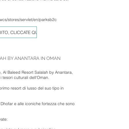
s/stores/servlet/en/parksb2c
ITO, CLICCATE QUI
LAH BY ANANTARA IN OMAN
, Al Baleed Resort Salalah by Anantara,
 tesori culturali dell'Oman.
primo resort di lusso del suo tipo in
i Dhofar e alle iconiche fortezza che sono
vate: