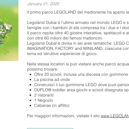
January 01, 2020
Il primo parco LEGOLAND del medioriente ha aperto le 
Legoland Dubai è l'ultimo arrivato nel mondo LEGO e si
famiglie con i bambini di età compresa tra i due e i dod
Il parco ospita oltre 40 giostre interattive, spettacoli e 
con oltre 60 milioni dei famosi mattoncini.
Legoland Dubai è divisa in sei aree tematiche: LEG
IMAGINATION, FACTORY and MINILAND, ciascuna con un
tema ed istruttive esperienze di gioco.
Nella stessa location si può visitare anche parco acq
possono trovare:
Oltre 20 scivoli, inclusa una discesa con gommone 
La piscina ad onde
Construisci il tuo gommone LEGO dove puoi persona
DUPLO® toddler area giochi e scivoli disegnata spe
2 ristoranti
1 Negozio
Cabanas (in affitto)
Per maggiori informazioni, visitate il sito
www.LEGOLAN