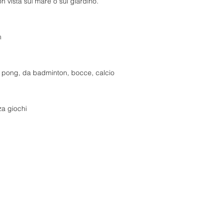
 vista sul mare o sul giardino.
m
g pong, da badminton, bocce, calcio
za giochi