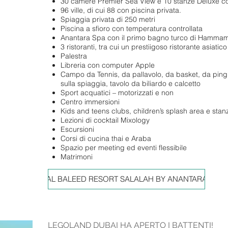
30 camere Premier Sea View e 10 stanze Deluxe con
96 ville, di cui 88 con piscina privata.
Spiaggia privata di 250 metri
Piscina a sfioro con temperatura controllata
Anantara Spa con il primo bagno turco di Hamma
3 ristoranti, tra cui un prestiigoso ristorante asiatico
Palestra
Libreria con computer Apple
Campo da Tennis, da pallavolo, da basket, da pin
sulla spiaggia, tavolo da biliardo e calcetto
Sport acquatici – motorizzati e non
Centro immersioni
Kids and teens clubs, children’s splash area e stan
Lezioni di cocktail Mixology
Escursioni
Corsi di cucina thai e Araba
Spazio per meeting ed eventi flessibile
Matrimoni
AL BALEED RESORT SALALAH BY ANANTARA
LEGOLAND DUBAI HA APERTO I BATTENTI!