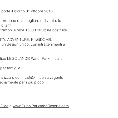
porte il giorno 31 ottobre 2016
 propone di accogliere e divertire le
ici anni.
attrazioni e oltre 15000 Strutture costruite
O CITY, ADVENTURE, KINGDOMS,
 design unico, con intrattenimenti a
uatico LEGOLAND® Water Park in cui si
per famiglie.
lizzare con i LEGO il tuo salvagente
cialmente per i più piccoli
D.ae
e
www.DubaiParksandResorts.com