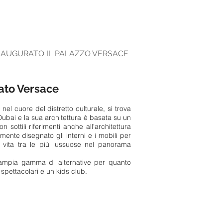
INAUGURATO IL PALAZZO VERSACE
mato Versace
el cuore del distretto culturale, si trova
Dubai e la sua architettura è basata su un
sottili riferimenti anche all'architettura
ente disegnato gli interni e i mobili per
 vita tra le più lussuose nel panorama
n'ampia gamma di alternative per quanto
spettacolari e un kids club.