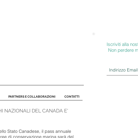
Iscriviti alla nos
Non perdere m
PARTNERS E COLLABORAZIONI
CONTATTI
HI NAZIONALI DEL CANADA E'
ello Stato Canadese, il pass annuale
e aree di conservazione marina sarà del