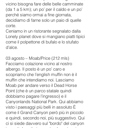
vicino bisogna fare delle belle camminate
(da 1 a 5 km); un po’ per il caldo e un po’
perché siamo ormai a fine giornata,
decidiamo di farne solo un paio di quelle
corte.
Ceniamo in un ristorante segnalato dalla
Lonely planet dove si mangiano piatti tipici
come il polpettone di bufalo e lo stufato
d’alce.
03 agosto – Moab/Price (212 mls)
Facciamo colazione vicino al nostro
albergo. Il posto è un po’ caro e
scopriamo che l’english muffin non è il
muffin che intendiamo noi. Lasciamo
Moab per andare verso il Dead Horse
Point (che è un parco statale quindi
dobbiamo pagare l’ingresso) e il
Canyonlands National Park. Qui abbiamo
visto i paesaggi più belli in assoluto È
come il Grand Canyon però più in piccolo
e quindi, secondo noi, più suggestivo. Qui
ci si siede davvero sul "bordo" del canyon