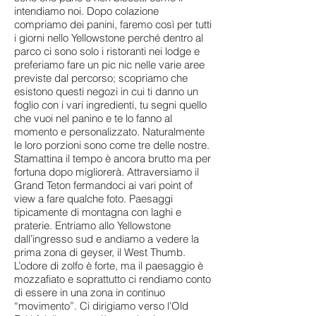
intendiamo noi. Dopo colazione
compriamo dei panini, faremo così per tutti
i giorni nello Yellowstone perché dentro al
parco ci sono solo i ristoranti nei lodge e
preferiamo fare un pic nic nelle varie aree
previste dal percorso; scopriamo che
esistono questi negozi in cui ti danno un
foglio con i vari ingredienti, tu segni quello
che vuoi nel panino e te lo fanno al
momento e personalizzato. Naturalmente
le loro porzioni sono come tre delle nostre.
Stamattina il tempo è ancora brutto ma per
fortuna dopo migliorerà. Attraversiamo il
Grand Teton fermandoci ai vari point of
view a fare qualche foto. Paesaggi
tipicamente di montagna con laghi e
praterie. Entriamo allo Yellowstone
dall’ingresso sud e andiamo a vedere la
prima zona di geyser, il West Thumb.
L’odore di zolfo è forte, ma il paesaggio è
mozzafiato e soprattutto ci rendiamo conto
di essere in una zona in continuo
“movimento”. Ci dirigiamo verso l’Old