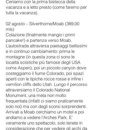
Ceniamo con la prima bistecca della
vacanza e a letto presto (come faremo per
tutta la vacanza).
02 agosto – Silverthorne/Moab (389,00
mls)
Colazione (finalmente mangio i primi
pancake!) e partenza verso Moab.
L’autostrada attraversa paesaggi bellissimi
e in continuo cambiamento: prima le
montagne (in questa zona ci sono le
località sciistiche più famose degli USA
come Aspen), poi un piccolo canyon dove
costeggiamo il fiume Colorado, poi spazi
aperti con le tipiche rocce rosse e infine i
vemilion cliffs dello Utah. Lungo il percorso
attraversiamo il Colorado National
Monument, una meta non molto
frequentata (infatti ci siamo praticamente
solo noi) ma con degli scorsi sorprendenti.
Arrivati a Moab cerchiamo un motel e poi
andiamo a vedere l’Arches Park. E’
veramente uno spettacolo, solo tenete in
considerazione che per vedere gli archi da