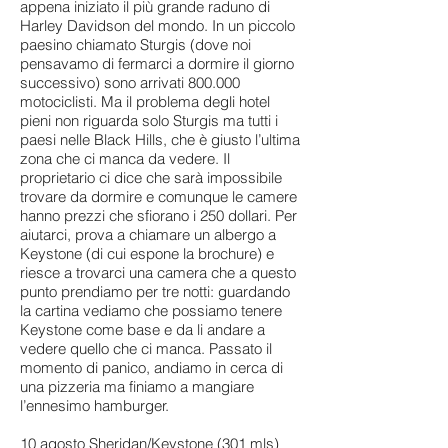
appena iniziato il più grande raduno di
Harley Davidson del mondo. In un piccolo
paesino chiamato Sturgis (dove noi
pensavamo di fermarci a dormire il giorno
successivo) sono arrivati 800.000
motociclisti. Ma il problema degli hotel
pieni non riguarda solo Sturgis ma tutti i
paesi nelle Black Hills, che è giusto l’ultima
zona che ci manca da vedere. Il
proprietario ci dice che sarà impossibile
trovare da dormire e comunque le camere
hanno prezzi che sfiorano i 250 dollari. Per
aiutarci, prova a chiamare un albergo a
Keystone (di cui espone la brochure) e
riesce a trovarci una camera che a questo
punto prendiamo per tre notti: guardando
la cartina vediamo che possiamo tenere
Keystone come base e da li andare a
vedere quello che ci manca. Passato il
momento di panico, andiamo in cerca di
una pizzeria ma finiamo a mangiare
l’ennesimo hamburger.
10 agosto Sheridan/Keystone (301 mls)