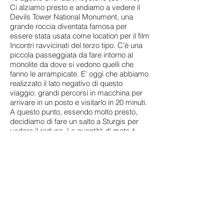
Ci alziamo presto e andiamo a vedere il
Devils Tower National Monument, una
grande roccia diventata famosa per
essere stata usata come location per il film
Incontri ravvicinati del terzo tipo. C’è una
piccola passeggiata da fare intorno al
monolite da dove si vedono quelli che
fanno le arrampicate. E’ oggi che abbiamo
realizzato il lato negativo di questo
viaggio: grandi percorsi in macchina per
arrivare in un posto e visitarlo in 20 minuti.
A questo punto, essendo molto presto,
decidiamo di fare un salto a Sturgis per
vedere il raduno. La quantità di moto è
impressionante, ci sono due strade
completamente piene di Harley e di
personaggi diciamo “caratteristici”. Ci
sono gli stand dei produttori di moto,
bancarelle che servono enormi cosce di
tacchino arrosto, gente che si fa i tatuaggi
in vetrina, musica da vivo. E’ stata una
bellissima esperienza. Continuiamo il
nostro viaggio (ma non saranno gli ultimi