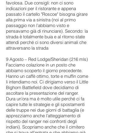
favolosa. Due consigli: non ci sono
indicazioni per il ristorante e appena
passato il cartello "Roscoe" bisogna girare
alla prima via a sinistra (noi al primo
passaggio non l’abbiamo visto e
pensavamo già di rinunciare). Secondo: la
strada è totalmente buia e al ritorno state
attendi perché ci sono diversi animali che
attraversano la strada
9 Agosto – Red Lodge/Sheridan (216 mls)
Facciamo colazione in un posto che
abbiamo scoperto il giorno precedente.
Hanno un caffè ottimo, torte e muffin come
li intendiamo noi. Ci dirigiamo verso il Little
Bighorn Battlefield dove decidiamo di
ascoltare la presentazione del ranger.
Dura un’ora ma è molto utile perché ci fa
capire tutte le strategie e gli spostamenti
delle truppe nei due giorni di battaglia (e
apprezziamo anche l’atteggiamento di
rispetto del ranger nei confronti degli
indiani). Scopriamo anche che il cimitero
che si trova all’entrata e che abbiamo già