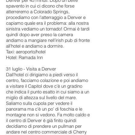
Denver per 45 minuti. Dopo un beve
spavento in cui ci dicono che forse
atterreremo a Colorado Springs,
procediamo con l’atterraggio a Denver e
capiamo quale era il problema: alla nostra
sinistra vediamo un tornado! Ormai è tardi
quindi dopo aver preso la camera
andiamo a mangiare nell’irish pub di fronte
all’hotel e andiamo a dormire.
Taxi: aeroporto/hotel
Hotel: Ramada Inn
31 luglio - Visita a Denver
Dall’hotel ci dirigiamo a piedi verso il
centro, facciamo colazione e poi andiamo
a visitare il Capitol dove c’è un gradino
che indica il punto esatto in cui siamo a un
miglio di altezza sul livello del mare.
Saliamo sulla cupola per vedere il
panorama ma c’è un po’ di foschia e le
montagne non si vedono. Fa molto caldo e
il centro di Denver è già finito quindi
decidiamo di prendere un pullman per
andare nel centro commerciale di Cherry