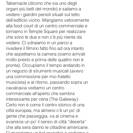
Tabernacle (dicono che sia uno degli
organi più belli del mondo) e saliamo a
vedere i giardini pensili situati sul tetto
dell’edificio vicino. Mangiamo velocemente
alla food court di un centro commerciale e
torniamo in Temple Square per realizzare
che sono le due e non c’è più niente da
vedere. Ci sdraiamo in un parco a
rivedere il filmino fatto fino ad ora intanto
che aspettiamo la camera (siamo arrivati
molto presto e prima delle quattro non è
pronta). Occupiamo il tempo andando in
un negozio di strumenti musicali (avevo
una commissione per mio fratello
musicista) e al ritorno, passando sopra un
cavalcavia vediamo un centro
commerciale all’aperto che sembra
interessante per cena (The Gateway).
Certo non è come il centro storico di una
città europea, ma almeno c’è un po’ di
gente che passeggia, va al cinema e
svanisce un po’ il senso di città “deserta”
che alla sera danno le cittadine americane.
Ci mangiamo un bel granchio e andiamo a