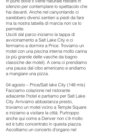
in punti dove ti viene naturale restare in
silenzio per contemplare lo spettacolo che
hai davanti. Anche nel canyonlands ci
sarebbero diversi sentieri a piedi da fare
ma la nostra tabella di marcia non ce lo
permette.
Usciti dal parco iniziamo la tappa di
avvicinamento a Salt Lake City e ci
fermiamo a dormire a Price. Troviamo un
motel con una piscina interna molto carina
(e più grande delle vasche da bagno
classiche dei motel). A cena ci prendiamo
una pausa dal cibo americano e andiamo
a mangiare una pizza.
04 agosto – Price/Salt lake City (148 mls)
Facciamo colazione nel ristorante
adiacente l’hotel e partiamo per Salt Lake
City. Arriviamo abbastanza presto,
troviamo un motel vicino a Temple Square
e iniziamo a visitare la città. Purtroppo
anche qui come a Denver non c’è molto
ed è tutto concentrato in questa piazza.
Ascoltiamo un concerto d’organo nel