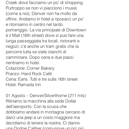
Creek dove facciamo un po’ di shopping.
Purtroppo se non vi piacciono i musei
(come a noi), Denver non ha molto da
offrire. Andiamo in hotel a riposarci un po’
e ritorniamo in centro nel tardo
pomeriggio. La via principale di Downtown
è il Mall (16th street) dove si può fare una
lunga passeggiata tra locali, ristoranti e
negozi; c’è anche un tram gratis che la
percorre tutta se siete stanchi di
camminare. Dopo cena e due passi
rientriamo in hotel.
Colazione: Corner Bakery
Pranzo: Hard Rock Café
Cena: Earls. Tutti e tre sulla 16th street
Hotel: Ramada Inn
01 Agosto – Denver/Silverthorne (211 mls)
Ritiriamo la macchina alla sede Dollar
dell’aeroporto. Con la scusa che
dobbiamo andare in montagna cercano di
darci una jeep a un costo maggiore ma
decidiamo di tenere la nostra. Ci danno
una Dodge Caliber (comunque un po’ più