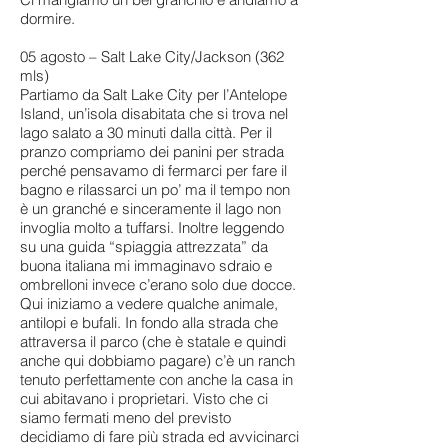
dormire.
05 agosto – Salt Lake City/Jackson (362
mls)
Partiamo da Salt Lake City per l’Antelope
Island, un’isola disabitata che si trova nel
lago salato a 30 minuti dalla città. Per il
pranzo compriamo dei panini per strada
perché pensavamo di fermarci per fare il
bagno e rilassarci un po’ ma il tempo non
è un granché e sinceramente il lago non
invoglia molto a tuffarsi. Inoltre leggendo
su una guida “spiaggia attrezzata” da
buona italiana mi immaginavo sdraio e
ombrelloni invece c’erano solo due docce.
Qui iniziamo a vedere qualche animale,
antilopi e bufali. In fondo alla strada che
attraversa il parco (che è statale e quindi
anche qui dobbiamo pagare) c’è un ranch
tenuto perfettamente con anche la casa in
cui abitavano i proprietari. Visto che ci
siamo fermati meno del previsto
decidiamo di fare più strada ed avvicinarci