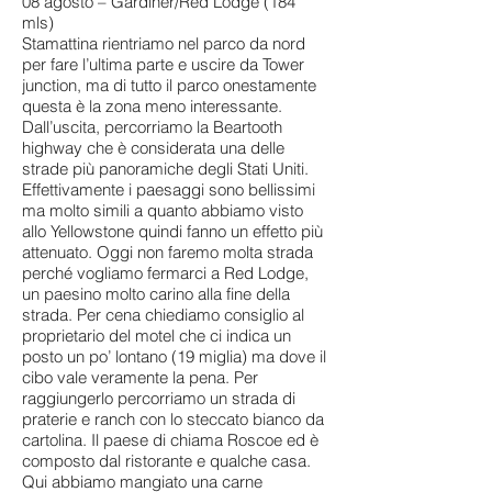
08 agosto – Gardiner/Red Lodge (184
mls)
Stamattina rientriamo nel parco da nord
per fare l’ultima parte e uscire da Tower
junction, ma di tutto il parco onestamente
questa è la zona meno interessante.
Dall’uscita, percorriamo la Beartooth
highway che è considerata una delle
strade più panoramiche degli Stati Uniti.
Effettivamente i paesaggi sono bellissimi
ma molto simili a quanto abbiamo visto
allo Yellowstone quindi fanno un effetto più
attenuato. Oggi non faremo molta strada
perché vogliamo fermarci a Red Lodge,
un paesino molto carino alla fine della
strada. Per cena chiediamo consiglio al
proprietario del motel che ci indica un
posto un po’ lontano (19 miglia) ma dove il
cibo vale veramente la pena. Per
raggiungerlo percorriamo un strada di
praterie e ranch con lo steccato bianco da
cartolina. Il paese di chiama Roscoe ed è
composto dal ristorante e qualche casa.
Qui abbiamo mangiato una carne