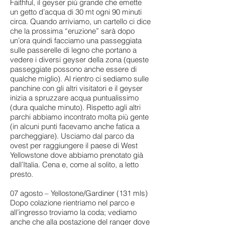
Faithful, il geyser più grande che emette
un getto d’acqua di 30 mt ogni 90 minuti
circa. Quando arriviamo, un cartello ci dice
che la prossima “eruzione” sarà dopo
un’ora quindi facciamo una passeggiata
sulle passerelle di legno che portano a
vedere i diversi geyser della zona (queste
passeggiate possono anche essere di
qualche miglio). Al rientro ci sediamo sulle
panchine con gli altri visitatori e il geyser
inizia a spruzzare acqua puntualissimo
(dura qualche minuto). Rispetto agli altri
parchi abbiamo incontrato molta più gente
(in alcuni punti facevamo anche fatica a
parcheggiare). Usciamo dal parco da
ovest per raggiungere il paese di West
Yellowstone dove abbiamo prenotato già
dall’Italia. Cena e, come al solito, a letto
presto.
07 agosto – Yellostone/Gardiner (131 mls)
Dopo colazione rientriamo nel parco e
all’ingresso troviamo la coda; vediamo
anche che alla postazione del ranger dove