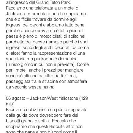
all’ingresso del Grand Teton Park.
Facciamo una telefonata a un motel di
Jackson per prenotare perché sappiamo
che è difficile trovare da dormire agli
ingressi dei parchi e abbiamo fatto bene
perché quando arriviamo è tutto pieno. Il
paese è pieno di motociclisti; di solito nel
parchetto del paese (famoso perché i suoi
ingressi sono degli archi decorati da corna
di alce) fanno la rappresentazione di una
sparatoria ma purtroppo è domenica
(l’unico giorno in cui non è prevista). Come
per i motel, anche i prezzi per mangiare
sono più alti che da altre parti. Cena,
passeggiata tra le stradine con atmosfera
da vecchio west e nanna
06 agosto – Jackson/West Yellostone (129
mls)
Facciamo colazione in un posto segnalato
dalla guida dove dovrebbero fare dei
biscotti grandi e soffici. Peccato che
scopriamo che questi Biscuits altro non
sono che pane e non biscotti come li