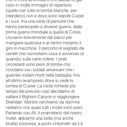
visto in molte immagini di repertorio
(quello con tutte le tombe bianche, per
intenderci) non è dove sono sepolti Custer
e i suoi, ma una serie di persone che
hanno partecipato a diverse guerre, dalla
prima guerra mondiale a quella di Corea.
Usciamo brevemente dal parco per
mangiare qualcosa e al rientro iniziamo il
giro in macchina. Il percorso è segnato da
cartelli che raccontano cosa è avvenuto (e
quando) sulle varie colline. I prati
circostanti sono pieni di tombe che
ricordano sia i soldati americani che i
guerrieri indiani morti nella battaglia, fino
all’ultimo avamposto dove si vede la
tomba di Custer. La visita richiede più
tempo del previsto così decidiamo di
saltare il Bighorn Canyon e raggiungere
Sheridan. Mentre cerchiamo da dormire
vediamo che quasi tutti i motel sono pieni.
Parlando con Alì, il proprietario del nostro
motel, abbiamo una bella (ma anche
brutta) sorpresa: a pochi chilometri da li è