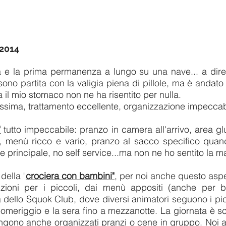
2014
a e la prima permanenza a lungo su una nave... a dire
sono partita con la valigia piena di pillole, ma è andato
a il mio stomaco non ne ha risentito per nulla.
ssima, trattamento eccellente, organizzazione impeccab
"
tutto impeccabile: pranzo in camera all'arrivo, area g
, menù ricco e vario, pranzo al sacco specifico quan
nte principale, no self service...ma non ne ho sentito la
della "
crociera con bambini"
, per noi anche questo aspet
zioni per i piccoli, dai menù appositi (anche per b
 dello Squok Club, dove diversi animatori seguono i piccol
l pomeriggio e la sera fino a mezzanotte. La giornata è
e vengono anche organizzati pranzi o cene in gruppo. Noi