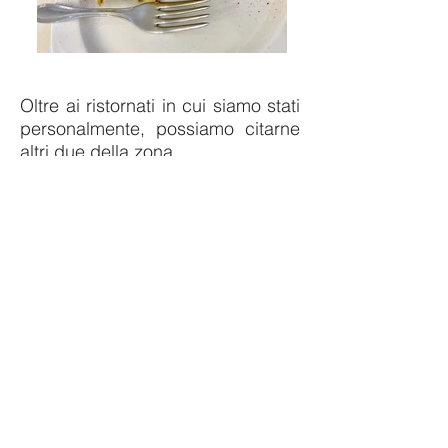
Oltre ai ristornati in cui siamo stati
personalmente, possiamo citarne
altri due della zona.
LA LOCANDA
-
Strada Trebbia 2,
Gazzola (PC)
Locale con cucina tradizionale
piacentina, con diverse proposte
senza glutine e attenzione alle
contaminazioni. Nel loro menù
torta fritta, pasta fresca e secondi
di carne e dolci, tutti anche in
versione gluten free. Purtroppo
quando abbiamo cercato di
prenotare, il ristorante era già al