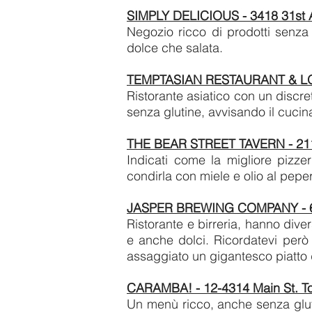
SIMPLY DELICIOUS - 3418 31st 
Negozio ricco di prodotti senza g
dolce che salata.
TEMPTASIAN RESTAURANT & LOU
Ristorante asiatico con un discret
senza glutine, avvisando il cucin
THE BEAR STREET TAVERN - 211 
Indicati come la migliore pizze
condirla con miele e olio al pep
JASPER BREWING COMPANY - 62
Ristorante e birreria, hanno dive
e anche dolci. Ricordatevi però 
assaggiato un gigantesco piatto
CARAMBA! - 12-4314 Main St. To
Un menù ricco, anche senza gluti