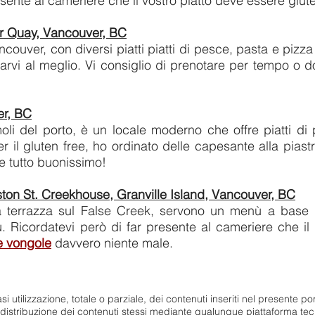
sente al cameriere che il vostro piatto deve essere glute
 Quay, Vancouver, BC
ncouver, con diversi piatti piatti di pesce, pasta e pizza 
arvi al meglio. Vi consiglio di prenotare per tempo o do
er, BC
moli del porto, è un locale moderno che offre piatti d
er il gluten free, ho ordinato delle capesante alla piast
 e tutto buonissimo!
n St. Creekhouse, Granville Island, Vancouver, BC
a terrazza sul False Creek, servono un menù a base 
 Ricordatevi però di far presente al cameriere che il
e vongole
davvero niente male.
lsiasi utilizzazione, totale o parziale, dei contenuti inseriti nel presente 
o distribuzione dei contenuti stessi mediante qualunque piattaforma tec