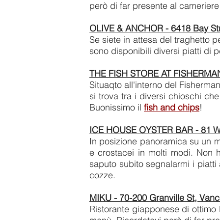
però di far presente al cameriere
OLIVE & ANCHOR - 6418 Bay Str
Se siete in attesa del traghetto 
sono disponibili diversi piatti di
THE FISH STORE AT FISHERMAN'S
Situaqto all'interno del Fisherman
si trova tra i diversi chioschi c
Buonissimo il
fish and chips
!
ICE HOUSE OYSTER BAR - 81 Wes
In posizione panoramica su un mo
e crostacei in molti modi. Non 
saputo subito segnalarmi i piatti
cozze.
MIKU - 70-200 Granville St, Van
Ristorante giapponese di ottimo li