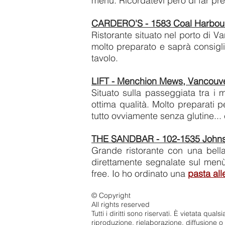
menù. Ricordatevi però di far pre
CARDERO'S - 1583 Coal Harbour
Ristorante situato nel porto di Va
molto preparato e saprà consigli
tavolo.
LIFT - Menchion Mews, Vancouv
Situato sulla passeggiata tra i 
ottima qualità. Molto preparati p
tutto ovviamente senza glutine...
THE SANDBAR - 102-1535 Johnsto
Grande ristorante con una bell
direttamente segnalate sul menù.
free. Io ho ordinato una
pasta all
© Copyright
All rights reserved
Tutti i diritti sono riservati. È vietata qua
riproduzione, rielaborazione, diffusione 