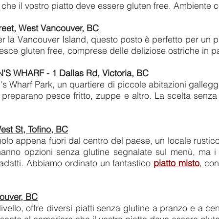
 che il vostro piatto deve essere gluten free. Ambiente 
eet, West Vancouver, BC
per la Vancouver Island, questo posto è perfetto per un p
 pesce gluten free, comprese delle deliziose ostriche in pa
 WHARF - 1 Dallas Rd, Victoria, BC
's Wharf Park, un quartiere di piccole abitazioni gallegg
he preparano pesce fritto, zuppe e altro. La scelta senz
t St, Tofino, BC
lo appena fuori dal centro del paese, un locale rustic
hanno opzioni senza glutine segnalate sul menù, ma i
 adatti. Abbiamo ordinato un fantastico
piatto misto
, co
couver, BC
vello, offre diversi piatti senza glutine a pranzo e a cen