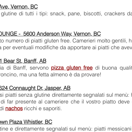
Ave, Vernon, BC
lutine di tutti i tipi: snack, pane, biscotti, crackers da
NGE - 5600 Anderson Way, Vernon, BC
o numero di piatti gluten free. Camerieri molto gentili, ha
a per eventuali modifiche da apportare ai piatti che avev
Bear St, Banff, AB
ria di Banff, servono
pizza gluten free
di buona qualità
eroncino, ma una fetta almeno è da provare!
4 Connaught Dr, Jasper, AB
rsi piatti senza glutine direttamente segnalati sul menù
di far presente al cameriere che il vostro piatto dev
 di
nachos
ricchi e saporiti.
wn Plaza Whistler, BC
ne e direttamente segnalati sul menù: piatti messicani,