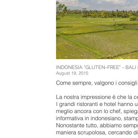
INDONESIA "GLUTEN-FREE" - BAL
August 19, 2015
Come sempre, valgono i consigli
La nostra impressione è che la ce
I grandi ristoranti e hotel hanno
meglio ancora con lo chef, spiega
informativa in indonesiano, stam
Nonostante tutto, abbiamo sempre 
maniera scrupolosa, cercando di p