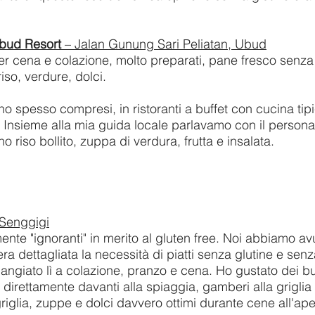
Ubud Resort
– Jalan Gunung Sari Peliatan, Ubud
per cena e colazione, molto preparati, pane fresco senz
so, verdure, dolci.
ano spesso compresi, in ristoranti a buffet con cucina tip
. Insieme alla mia guida locale parlavamo con il personal
 riso bollito, zuppa di verdura, frutta e insalata.
 Senggigi
ente "ignoranti" in merito al gluten free. Noi abbiamo av
a dettagliata la necessità di piatti senza glutine e sen
giato lì a colazione, pranzo e cena. Ho gustato dei bu
 direttamente davanti alla spiaggia, gamberi alla griglia
griglia, zuppe e dolci davvero ottimi durante cene all'aper