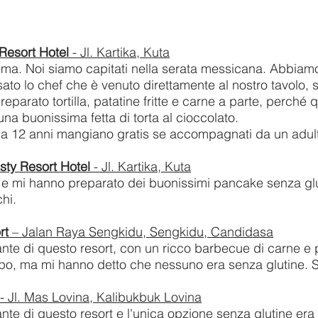
 Resort Hotel
- Jl. Kartika, Kuta
tema. Noi siamo capitati nella serata messicana. Abbiamo
visato lo chef che è venuto direttamente al nostro tavolo, 
reparato tortilla, patatine fritte e carne a parte, perché 
na buonissima fetta di torta al cioccolato.
ino a 12 anni mangiano gratis se accompagnati da un adu
sty Resort Hotel
- Jl. Kartika, Kuta
e e mi hanno preparato dei buonissimi pancake senza gluti
chi.
rt
– Jalan Raya Sengkidu, Sengkidu, Candidasa
ante di questo resort, con un ricco barbecue di carne e 
tipo, ma mi hanno detto che nessuno era senza glutine. St
- Jl. Mas Lovina, Kalibukbuk Lovina
nte di questo resort e l'unica opzione senza glutine era 