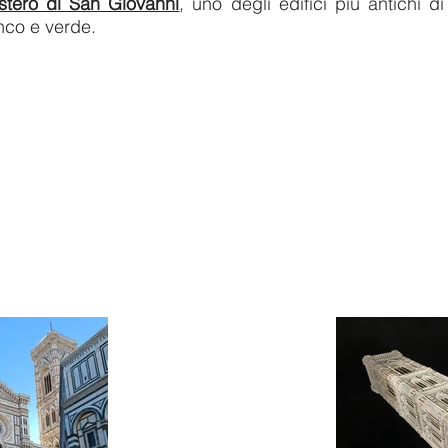
istero di San Giovanni
, uno degli edifici più antichi d
nco e verde.