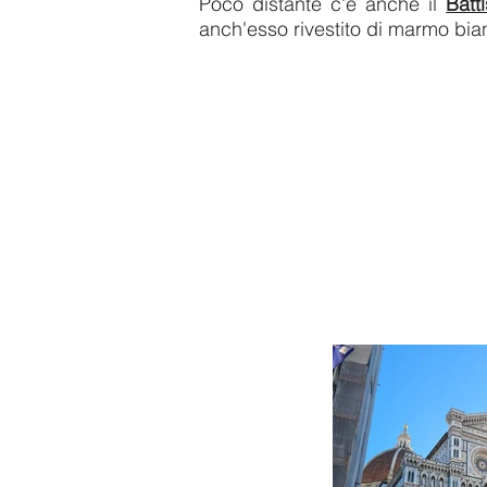
Poco distante c'è anche il
Batt
anch'esso rivestito di marmo bia