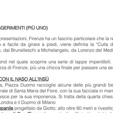
GGERIMENTI (PIÙ UNO)
presentazioni, Firenze ha un fascino particolare che la 
a e facile da girare a piedi, viene definita
la “Culla 
ato, dal Brunelleschi a Michelangelo, da Lorenzo del Med
d nel quale scoprire una serie di tappe imperdibili.
zza di Firenze, più una chicca finale per passare una se
ON IL NASO ALL'INSÙ
za, Piazza Duomo raccoglie alcune delle più grandi bell
drale di Santa Maria del Fiore, con la sua facciata in m
isce per la sua imponenza. Si tratta della quarta chi
Londra e il Duomo di Milano
panile
progettato da Giotto, alto oltre 80 metri e rivesti