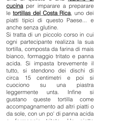
cucina
per imparare a preparare
le
tortillas del Costa Rica
, uno dei
piatti tipici di questo Paese... e
anche senza glutine.
Si tratta di un piccolo corso in cui
ogni partecipante realizza la sua
tortilla, composta da farina di mais
bianco, formaggio tritato e panna
acida. Si impasta brevemente il
tutto, si stendono dei dischi di
circa 15 centimetri e poi si
cuociono su una piastra
leggermente unta. Infine si
gustano queste tortilla come
accompagnamento ad altri piatti o
da sole, con un po' di panna acida
e formaggio tritato. Un piatto
saporito e gustoso, una perfetta
merenda al termine del corso.